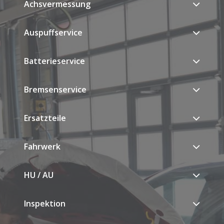
Achsvermessung
Auspuffservice
Batterieservice
Bremsenservice
Ersatzteile
Fahrwerk
HU / AU
Inspektion